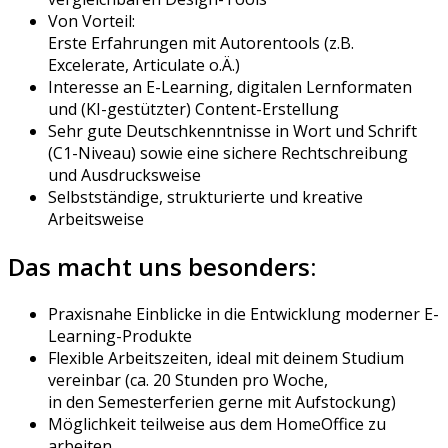
Von
V
orteil
:
E
rste
Erfahrunge
n
mit
Autoren
tools
(
z
.B
.
Exceler
ate,
Arti
culate
o
.Ä
.)
Interesse an E-Learning, digitalen Lernformaten
und
(
KI-gestützter
)
Content-Erstellung
Sehr gute Deutschkenntnisse in Wort und Schrift
(C1-Niveau) sowie eine sichere Rechtschreibung
und Ausdrucksweise
Selbstständige, strukturierte und kreative
Arbeitsweise
Das macht uns besonders:
Praxisnahe Einblicke in die Entwicklung moderner E-
Learning-Produkte
Flexible Arbeitszeiten, ideal mit deinem Studium
vereinbar
(
ca.
20
Stunden
pro Woche
,
in
den
Sem
esterf
erien gern
e mit Au
fst
ockung
)
Möglichkeit
teilwei
se aus dem
Home
Office
zu
arbeiten